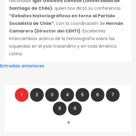
historiador
Igor Goicovic Donoso (Universidad de
Santiago de Chile)
, quien nos dictó su conferencia
“Debates historiográficos en torno al Partido
Socialista de Chile”
, con la coordinación de
Hernán
Camarero (Director del CEHTI)
. Excelentes
intercambios acerca de la historiografía sobre las
izquierdas en el país trasandino y en toda América
Latina.
Navegación
Entradas anteriores
de
entradas
1
2
3
4
5
6
7
8
9