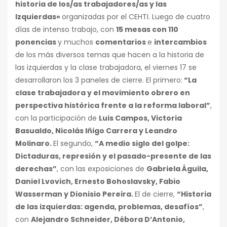
historia de los/as trabajadores/as y las
Izquierdas»
organizadas por el CEHTI. Luego de cuatro
días de intenso trabajo, con
15 mesas con 110
ponencias
y muchos
comentarios
e
intercambios
de los más diversos temas que hacen a la historia de
las izquierdas y la clase trabajadora, el viernes 17 se
desarrollaron los 3 paneles de cierre. El primero:
“La
clase trabajadora y el movimiento obrero en
perspectiva histórica frente a la reforma laboral”
,
con la participación de
Luis Campos, Victoria
Basualdo, Nicolás Iñigo Carrera y Leandro
Molinaro.
El segundo,
“A medio siglo del golpe:
Dictaduras, represión y el pasado-presente de las
derechas”
, con las exposiciones de
Gabriela Águila,
Daniel Lvovich, Ernesto Bohoslavsky, Fabio
Wasserman y Dionisio Pereira.
El de cierre,
“Historia
de las izquierdas: agenda, problemas, desafíos”
,
con
Alejandro Schneider, Débora D’Antonio,