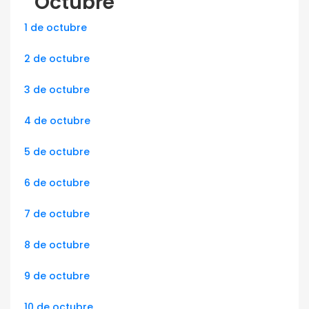
Octubre
1 de octubre
2 de octubre
3 de octubre
4 de octubre
5 de octubre
6 de octubre
7 de octubre
8 de octubre
9 de octubre
10 de octubre