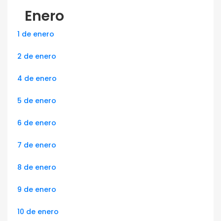
Enero
1 de enero
2 de enero
4 de enero
5 de enero
6 de enero
7 de enero
8 de enero
9 de enero
10 de enero