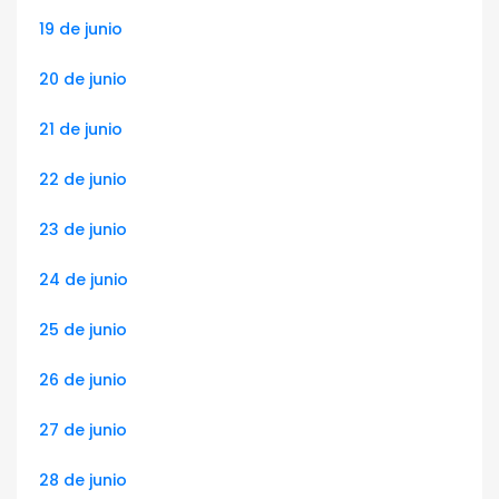
19 de junio
20 de junio
21 de junio
22 de junio
23 de junio
24 de junio
25 de junio
26 de junio
27 de junio
28 de junio