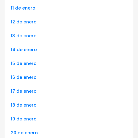
11 de enero
12 de enero
13 de enero
14 de enero
15 de enero
16 de enero
17 de enero
18 de enero
19 de enero
20 de enero