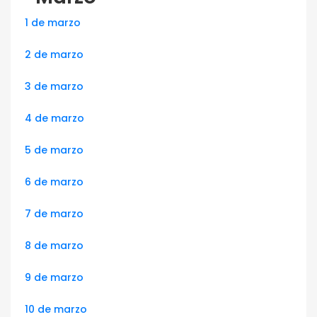
1 de marzo
2 de marzo
3 de marzo
4 de marzo
5 de marzo
6 de marzo
7 de marzo
8 de marzo
9 de marzo
10 de marzo