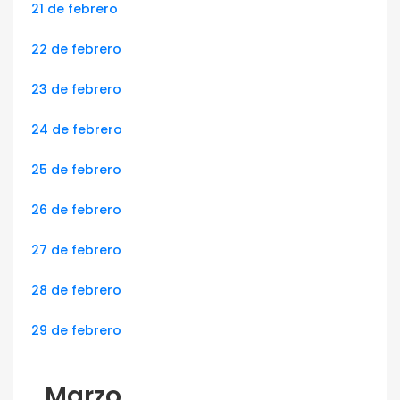
21 de febrero
22 de febrero
23 de febrero
24 de febrero
25 de febrero
26 de febrero
27 de febrero
28 de febrero
29 de febrero
Marzo