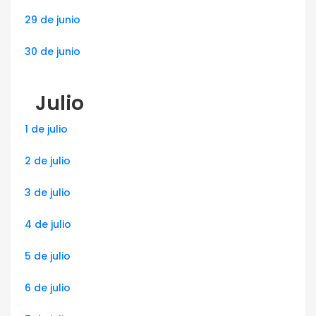
29 de junio
30 de junio
Julio
1 de julio
2 de julio
3 de julio
4 de julio
5 de julio
6 de julio