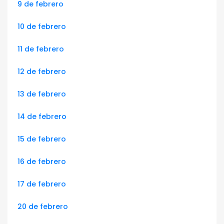
9 de febrero
10 de febrero
11 de febrero
12 de febrero
13 de febrero
14 de febrero
15 de febrero
16 de febrero
17 de febrero
20 de febrero