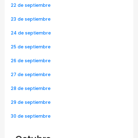
22 de septiembre
23 de septiembre
24 de septiembre
25 de septiembre
26 de septiembre
27 de septiembre
28 de septiembre
29 de septiembre
30 de septiembre