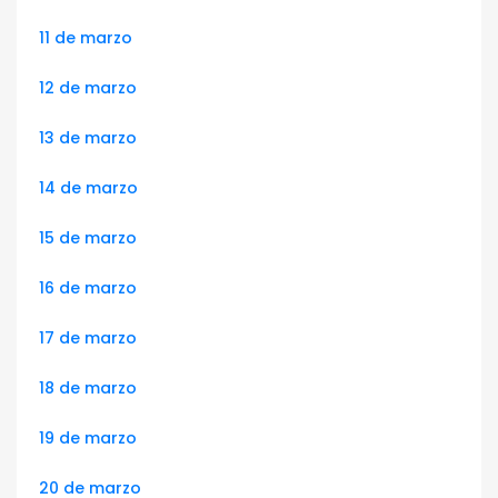
11 de marzo
12 de marzo
13 de marzo
14 de marzo
15 de marzo
16 de marzo
17 de marzo
18 de marzo
19 de marzo
20 de marzo