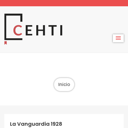
Skip
to
content
Inicio
La Vanguardia 1928