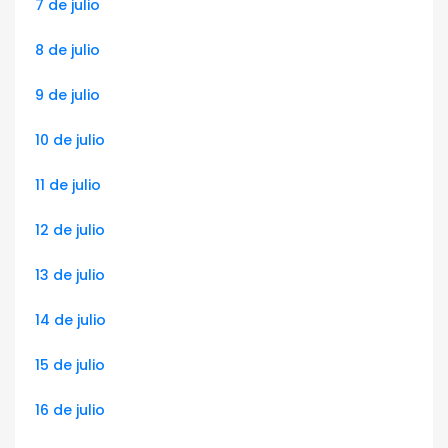
7 de julio
8 de julio
9 de julio
10 de julio
11 de julio
12 de julio
13 de julio
14 de julio
15 de julio
16 de julio