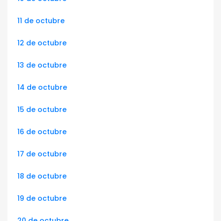
11 de octubre
12 de octubre
13 de octubre
14 de octubre
15 de octubre
16 de octubre
17 de octubre
18 de octubre
19 de octubre
20 de octubre