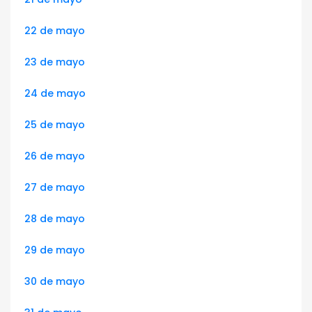
22 de mayo
23 de mayo
24 de mayo
25 de mayo
26 de mayo
27 de mayo
28 de mayo
29 de mayo
30 de mayo